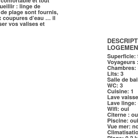
 confortable et tout
eillir : linge de
s de plage sont fournis,
ux coupures d’eau … il
er vos valises et
DESCRIPT
LOGEMEN
Superficie:
Voyageurs :
Chambres: 
Lits: 3
Salle de bai
WC: 3
Cuisine: 1
Lave vaisse
Lave linge:
Wifi: oui
Citerne : ou
Piscine: ou
Vue mer: n
Climatisati