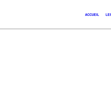
ACCUEIL
LE
TI BON HEUR
LE GOSIER