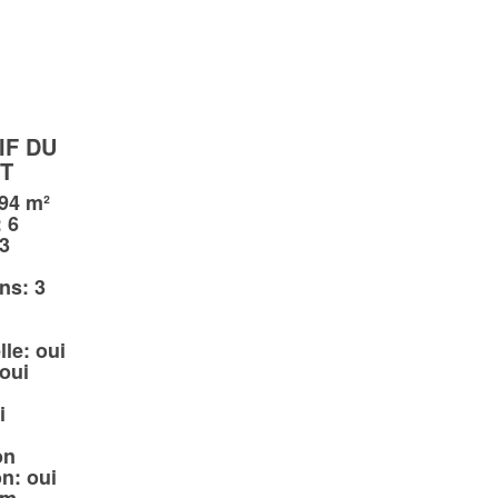
IF DU
T
 94 m²
 6
3
ns: 3
lle: oui
 oui
i
i
on
on: oui