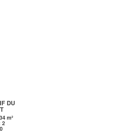
IF DU
T
 34 m²
 2
0