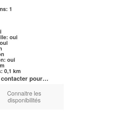
ns: 1
i
lle: oui
 oui
n
on
on: oui
km
 0,1 km
 contacter pour…
Connaitre les
disponibilités