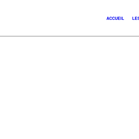
ACCUEIL
LE
LA PERLE MARINE
LE GOSIER