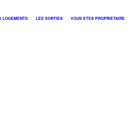
us un mail
S LOGEMENTS
LES SORTIES
VOUS ETES PROPRIETAIRE
om
*
ail
*
jet
*
sage
*