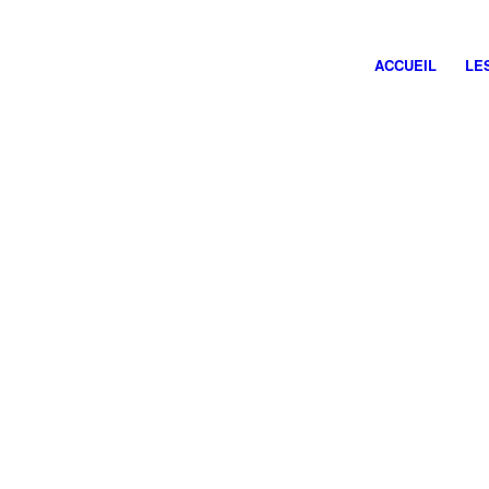
Envoyez-no
ACCUEIL
LE
N
E-M
Su
Mes